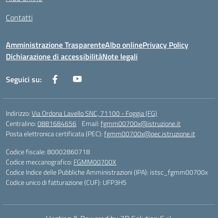
Contatti
Amministrazione Trasparente
Albo online
Privacy Policy
Dichiarazione di accessibilità
Note legali
Seguici su:
Indirizzo:
Via Ordona Lavello SNC, 71100 - Foggia (FG)
Centralino:
0881684656
Email:
fgmm00700x@istruzione.it
Posta elettronica certificata (PEC):
fgmm00700x@pec.istruzione.it
Codice fiscale: 80002860718
Codice meccanografico:
FGMM00700X
Codice Indice delle Pubbliche Amministrazioni (IPA): istsc_fgmm00700x
Codice unico di fatturazione (CUF): UFP3H5