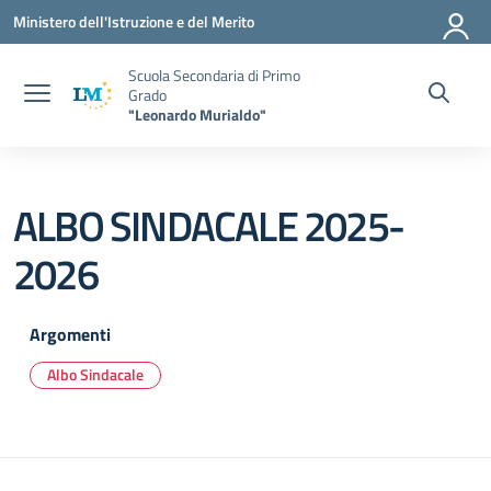
Vai ai contenuti
Vai al menu di navigazione
Vai al footer
Ministero dell'Istruzione e del Merito
Scuola Secondaria di Primo
Grado
"Leonardo Murialdo"
ALBO SINDACALE 2025-
2026
Argomenti
Albo Sindacale