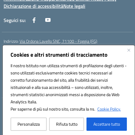
Dichiarazione di accessibilità
Note legali
Seguici su:
Indirizzo:
Via Ordona Lavello SNC, 71100 - Foggia (FG)
Centralino:
0881684656
Email:
fgmm00700x@istruzione.it
Posta elettronica certificata (PEC):
Cookies e altri strumenti di tracciamento
fgmm00700x@pec.istruzione.it
Codice fiscale: 80002860718
Il nostro Istituto non utilizza strumenti di profilazione degli utenti -
Codice meccanografico:
FGMM00700X
sono utilizzati esclusivamente cookies tecnici necessari al
Codice Indice delle Pubbliche Amministrazioni (IPA): istsc_fgmm00700x
corretto funzionamento del sito, alla fruibilità dei servizi
Codice unico di fatturazione (CUF): UFP3H5
istituzionali e alla sua accessibilità – sono utilizzati, inoltre,
strumenti statistici anonimizzati messi a disposizione da Web
Analytics Italia.
Hosting & Powered by 3D Solution S.r.l.
Per saperne di più sul nostro sito, consulta la ns.
Cookie Policy.
Concept & Design by Designers Italia
Personalizza
Rifiuta tutto
Accettare tutto