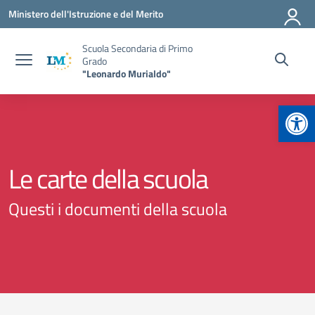
Vai ai contenuti
Vai al menu di navigazione
Vai al footer
Ministero dell'Istruzione e del Merito
Scuola Secondaria di Primo
Grado
"Leonardo Murialdo"
Apr
Le carte della scuola
Questi i documenti della scuola