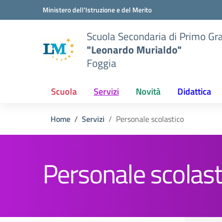
Vai ai contenuti
Vai al menu di navigazione
Vai al footer
Ministero dell'Istruzione e del Merito
Scuola Secondaria di Primo Gr
"Leonardo Murialdo"
Foggia
Scuola
Servizi
Novità
Didattica
Home
Servizi
Personale scolastico
Personale scolast