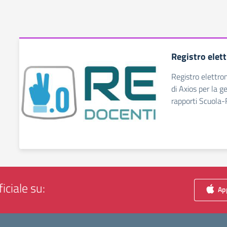
Registro elet
Registro elettro
di Axios per la g
rapporti Scuola-
iciale su:
App