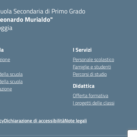
uola Secondaria di Primo Grado
Leonardo Murialdo"
oggia
Visita la pagina iniziale della scuola
la
I Servizi
zione
Personale scolastico
Famiglie e studenti
della scuola
Percorsi di studio
della scuola
Didattica
azione
Offerta formativa
I progetti delle classi
cy
Dichiarazione di accessibilità
Note legali