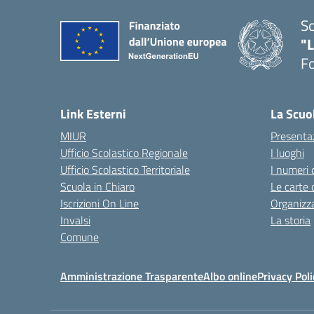
Sc
"
F
— 
Link Esterni
La Scuo
MIUR
Presenta
Ufficio Scolastico Regionale
I luoghi
Ufficio Scolastico Territoriale
I numeri 
Scuola in Chiaro
Le carte 
Iscrizioni On Line
Organizz
Invalsi
La storia
Comune
Amministrazione Trasparente
Albo online
Privacy Poli