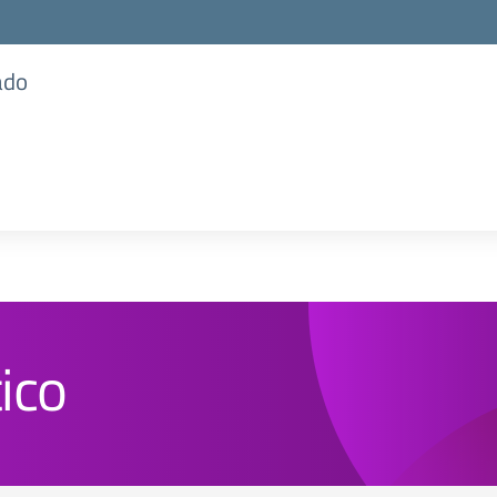
ado
ico