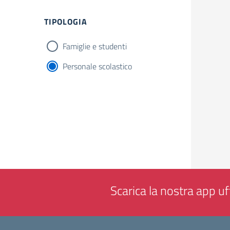
Filtri
TIPOLOGIA
Famiglie e studenti
Personale scolastico
Scarica la nostra app uff