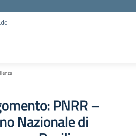
ado
lienza
gomento: PNRR –
no Nazionale di