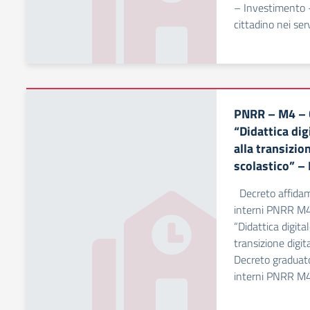
– Investimento –
cittadino nei ser
PNRR – M4 – 
“Didattica dig
alla transizio
scolastico” –
Decreto affidame
interni PNRR M4
“Didattica digita
transizione digit
Decreto graduator
interni PNRR M4