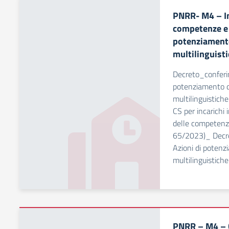
PNRR- M4 – I
competenze e 
potenziament
multilinguist
Decreto_conferi
potenziamento 
multilinguistich
CS per incarichi
delle competenze
65/2023)_ Decr
Azioni di poten
multilinguistiche
PNRR – M4 – C