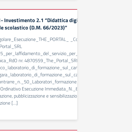
Investimento 2.1 “Didattica digitale integrata e formazio
ale scolastico (D.M. 66/2023)”
Regolare_Esecuzione_THE_PORTAL_ _Contratto_THE_PORTAL_DM_
ortal_SRL
5_per_laffidamento_del_servizio_per_n._1_Laboratorio_di_for
ica_RdO nr. 4870559_The_Portal_SRL Riepilogo_Trattativa_Di
ico_laboratorio_di_formazione_sul_campo.
_gara_laboratorio_di_formazione_sul_campo.
ontrarre_n._50_Laboratori_formazione_sul_campo. _Contratt
Ordinativo Esecuzione Immediata_N._8213063. Determina_a_con
azione, pubblicizzazione e sensibilizzazione Piano Nazionale di Rip
zione […]