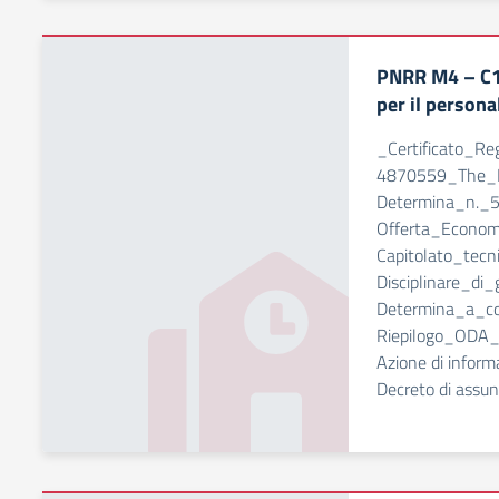
PNRR M4 – C1- 
per il person
_Certificato_
4870559_The_P
Determina_n._5
Offerta_Econom
Capitolato_tecn
Disciplinare_di
Determina_a_c
Riepilogo_ODA_
Azione di inform
Decreto di assun