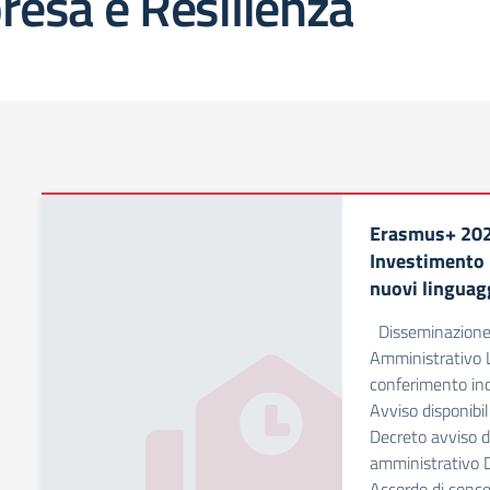
resa e Resilienza
Erasmus+ 20
Investimento
nuovi linguag
Disseminazione 
Amministrativo 
conferimento inc
Avviso disponibi
Decreto avviso d
amministrativo D
Accordo di conc