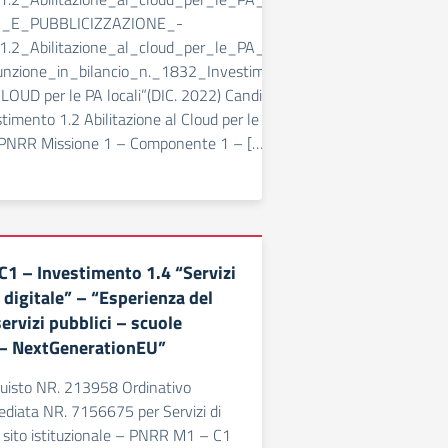
_E_PUBBLICIZZAZIONE_-
.2_Abilitazione_al_cloud_per_le_PA_locali_signed
unzione_in_bilancio_n._1832_Investimento 1.2
 CLOUD per le PA locali”(DIC. 2022) Candidatura PNRR
imento 1.2 Abilitazione al Cloud per le PA locali
 PNRR Missione 1 – Componente 1 – […]
1 – Investimento 1.4 “Servizi
 digitale” – “Esperienza del
servizi pubblici – scuole
 – NextGenerationEU”
quisto NR. 213958 Ordinativo
diata NR. 7156675 per Servizi di
l sito istituzionale – PNRR M1 – C1