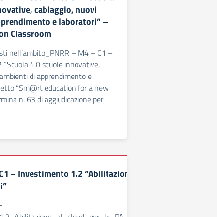
novative, cablaggio, nuovi
pprendimento e laboratori” –
ion Classroom
uisti nell’ambito_PNRR – M4 – C1 –
 “Scuola 4.0 scuole innovative,
 ambienti di apprendimento e
ogetto “Sm@rt education for a new
mina n. 63 di aggiudicazione per
1 – Investimento 1.2 “Abilitazione al CLOUD
i”
-
.2_Abilitazione_al_cloud_per_le_PA_locali_signed