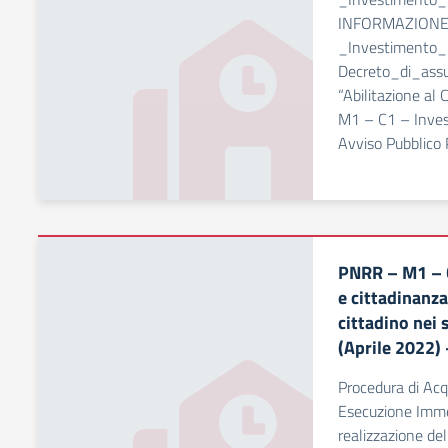
INFORMAZIONE
_Investimento_1
Decreto_di_ass
“Abilitazione al
M1 – C1 – Invest
Avviso Pubblico
PNRR – M1 – C
e cittadinanza
cittadino nei 
(Aprile 2022)
Procedura di Ac
Esecuzione Imme
realizzazione de