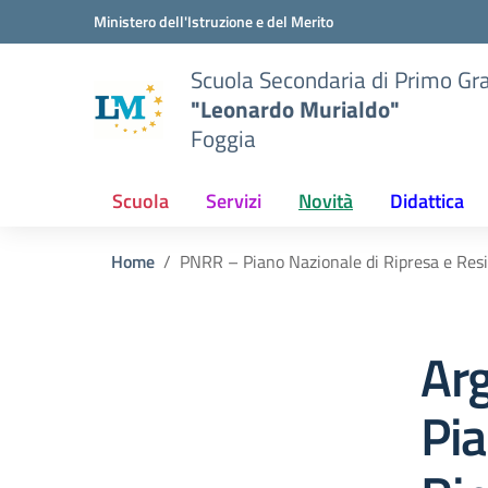
Vai ai contenuti
Vai al menu di navigazione
Vai al footer
Ministero dell'Istruzione e del Merito
Scuola Secondaria di Primo Gr
"Leonardo Murialdo"
Foggia
Scuola
Servizi
Novità
Didattica
Home
PNRR – Piano Nazionale di Ripresa e Resi
Ar
Pia