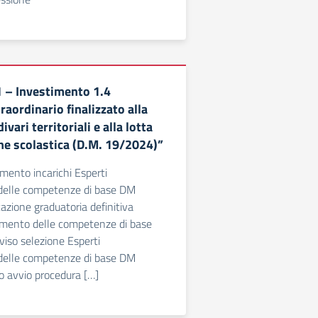
 – Investimento 1.4
raordinario finalizzato alla
ivari territoriali e alla lotta
one scolastica (D.M. 19/2024)”
ento incarichi Esperti
delle competenze di base DM
zione graduatoria definitiva
amento delle competenze di base
so selezione Esperti
delle competenze di base DM
 avvio procedura […]