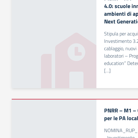
4.0: scuole in
ambienti di a
Next Generat
Stipula per acq
Investimento 3.2
cablaggio, nuovi
laboratori – Pr
education” Deter
[…]
PNRR – M1 – C
per le PA local
NOMINA_RUP_
_Investimento_1