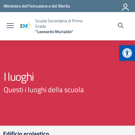
Vai ai contenuti
Vai al menu di navigazione
Vai al footer
Ministero dell'Istruzione e del Merito
Scuola Secondaria di Primo
Grado
"Leonardo Murialdo"
Apr
I luoghi
Questi i luoghi della scuola
Edificio scolastico