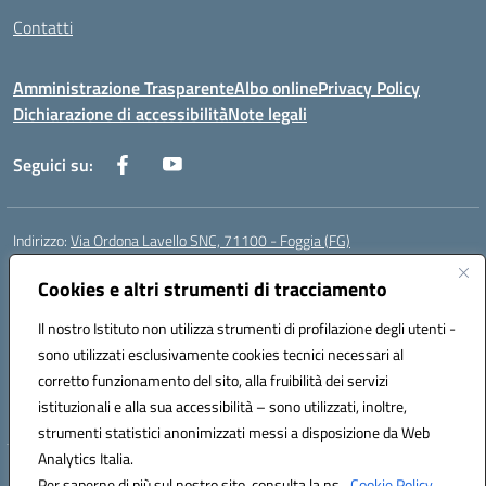
Contatti
Amministrazione Trasparente
Albo online
Privacy Policy
Dichiarazione di accessibilità
Note legali
Seguici su:
Indirizzo:
Via Ordona Lavello SNC, 71100 - Foggia (FG)
Centralino:
0881684656
Email:
fgmm00700x@istruzione.it
Posta elettronica certificata (PEC):
Cookies e altri strumenti di tracciamento
fgmm00700x@pec.istruzione.it
Codice fiscale: 80002860718
Il nostro Istituto non utilizza strumenti di profilazione degli utenti -
Codice meccanografico:
FGMM00700X
sono utilizzati esclusivamente cookies tecnici necessari al
Codice Indice delle Pubbliche Amministrazioni (IPA): istsc_fgmm00700x
corretto funzionamento del sito, alla fruibilità dei servizi
Codice unico di fatturazione (CUF): UFP3H5
istituzionali e alla sua accessibilità – sono utilizzati, inoltre,
strumenti statistici anonimizzati messi a disposizione da Web
Analytics Italia.
Hosting & Powered by 3D Solution S.r.l.
Per saperne di più sul nostro sito, consulta la ns.
Cookie Policy.