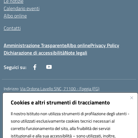
Le notizie
Calendario eventi
Albo online
Contatti
Amministrazione Trasparente
Albo online
Privacy Policy
Dichiarazione di accessibilità
Note legali
Seguici su:
Indirizzo:
Via Ordona Lavello SNC, 71100 - Foggia (FG)
Centralino:
0881684656
Email:
fgmm00700x@istruzione.it
Posta elettronica certificata (PEC):
Cookies e altri strumenti di tracciamento
fgmm00700x@pec.istruzione.it
Codice fiscale: 80002860718
Il nostro Istituto non utilizza strumenti di profilazione degli utenti -
Codice meccanografico:
FGMM00700X
sono utilizzati esclusivamente cookies tecnici necessari al
Codice Indice delle Pubbliche Amministrazioni (IPA): istsc_fgmm00700x
corretto funzionamento del sito, alla fruibilità dei servizi
Codice unico di fatturazione (CUF): UFP3H5
istituzionali e alla sua accessibilità – sono utilizzati, inoltre,