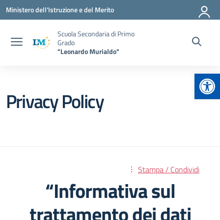
Vai ai contenuti
Vai al menu di navigazione
Vai al footer
Ministero dell'Istruzione e del Merito
Scuola Secondaria di Primo
Grado
"Leonardo Murialdo"
Apr
Privacy Policy
Stampa / Condividi
“Informativa sul
trattamento dei dati