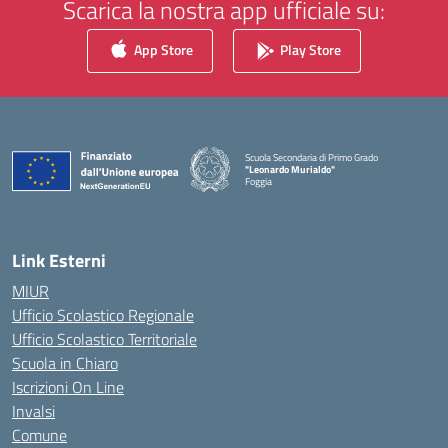
Scarica la nostra app ufficiale su:
App Store
Play Store
Scuola Secondaria di Primo Grado
"Leonardo Murialdo"
Foggia
— Visita la pagina iniziale della scuola
Link Esterni
MIUR
Ufficio Scolastico Regionale
Ufficio Scolastico Territoriale
Scuola in Chiaro
Iscrizioni On Line
Invalsi
Comune