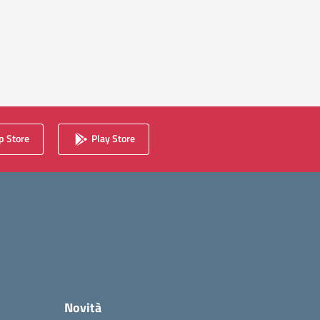
 Store
Play Store
Novità