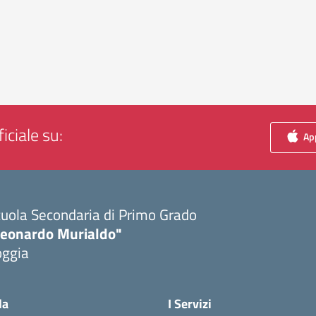
iciale su:
App
uola Secondaria di Primo Grado
Leonardo Murialdo"
oggia
Visita la pagina iniziale della scuola
la
I Servizi