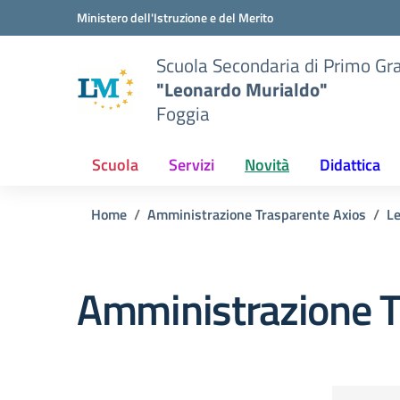
Vai ai contenuti
Vai al menu di navigazione
Vai al footer
Ministero dell'Istruzione e del Merito
Scuola Secondaria di Primo Gr
"Leonardo Murialdo"
Foggia
Scuola
Servizi
Novità
Didattica
Home
Amministrazione Trasparente Axios
Le
Amministrazione T