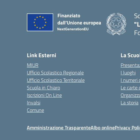
Sc
"
F
— 
Link Esterni
La Scuo
MIUR
Presenta
Ufficio Scolastico Regionale
I luoghi
Ufficio Scolastico Territoriale
I numeri 
Scuola in Chiaro
Le carte 
Iscrizioni On Line
Organizz
Invalsi
La storia
Comune
Amministrazione Trasparente
Albo online
Privacy Poli