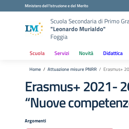
Vai ai contenuti
Vai al menu di navigazione
Vai al footer
Ministero dell'Istruzione e del Merito
Scuola Secondaria di Primo Gr
"Leonardo Murialdo"
Foggia
Scuola
Servizi
Novità
Didattica
Home
Attuazione misure PNRR
Erasmus+ 20
Erasmus+ 2021- 2
“Nuove competenze 
Argomenti