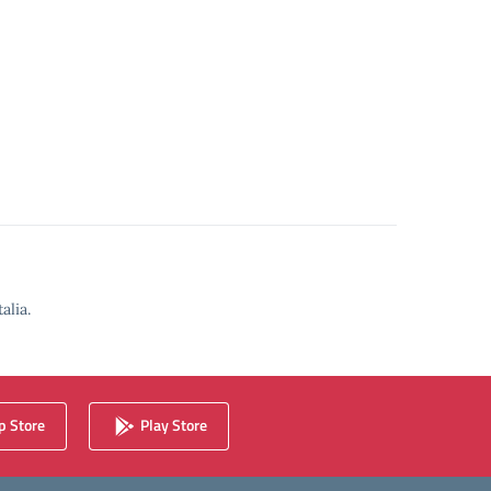
alia.
 Store
Play Store