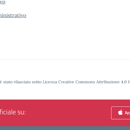
ivo
inistrativo
è stato rilasciato sotto Licenza Creative Commons Attribuzione 4.0 It
iciale su:
App