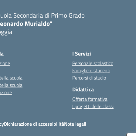
uola Secondaria di Primo Grado
Leonardo Murialdo"
oggia
Visita la pagina iniziale della scuola
la
I Servizi
zione
Personale scolastico
Famiglie e studenti
della scuola
Percorsi di studio
della scuola
Didattica
azione
Offerta formativa
I progetti delle classi
cy
Dichiarazione di accessibilità
Note legali