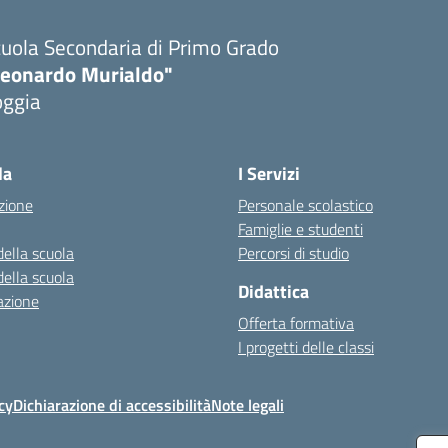
uola Secondaria di Primo Grado
Leonardo Murialdo"
oggia
Visita la pagina iniziale della scuola
la
I Servizi
zione
Personale scolastico
Famiglie e studenti
della scuola
Percorsi di studio
della scuola
Didattica
azione
Offerta formativa
I progetti delle classi
cy
Dichiarazione di accessibilità
Note legali