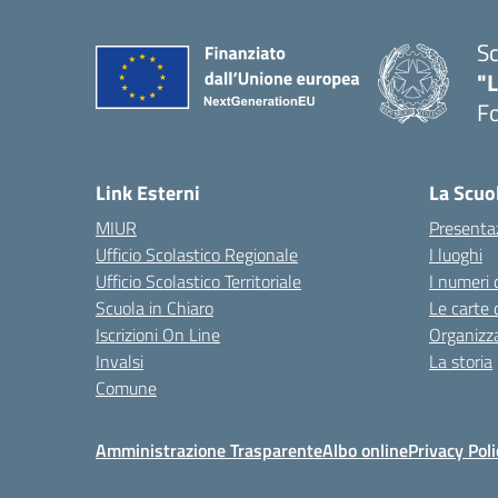
Sc
"
F
— 
Link Esterni
La Scuo
MIUR
Presenta
Ufficio Scolastico Regionale
I luoghi
Ufficio Scolastico Territoriale
I numeri 
Scuola in Chiaro
Le carte 
Iscrizioni On Line
Organizz
Invalsi
La storia
Comune
Amministrazione Trasparente
Albo online
Privacy Poli