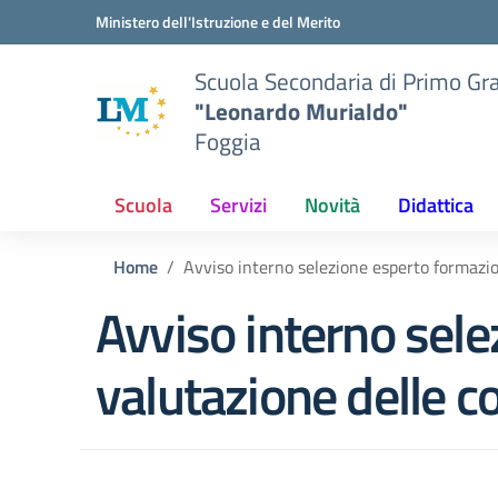
Vai ai contenuti
Vai al menu di navigazione
Vai al footer
Ministero dell'Istruzione e del Merito
Scuola Secondaria di Primo Gr
"Leonardo Murialdo"
Foggia
Scuola
Servizi
Novità
Didattica
Home
Avviso interno selezione esperto formazio
Avviso interno sele
valutazione delle c