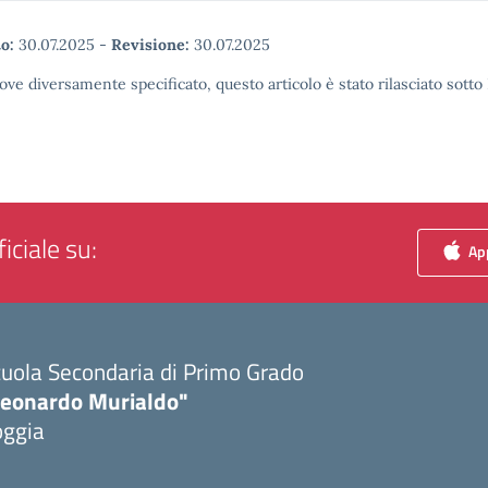
o:
30.07.2025
-
Revisione:
30.07.2025
ove diversamente specificato, questo articolo è stato rilasciato sott
iciale su:
App
uola Secondaria di Primo Grado
Leonardo Murialdo"
oggia
Visita la pagina iniziale della scuola