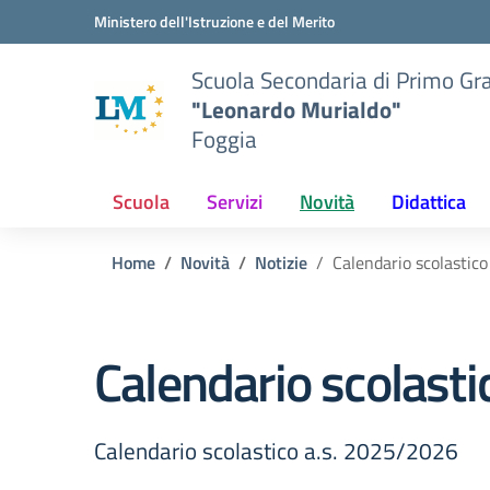
Vai ai contenuti
Vai al menu di navigazione
Vai al footer
Ministero dell'Istruzione e del Merito
Scuola Secondaria di Primo Gr
"Leonardo Murialdo"
Foggia
Scuola
Servizi
Novità
Didattica
Home
Novità
Notizie
Calendario scolastic
Calendario scolast
Calendario scolastico a.s. 2025/2026