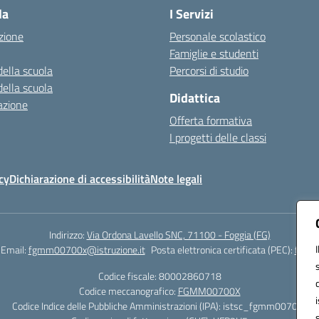
la
I Servizi
zione
Personale scolastico
Famiglie e studenti
della scuola
Percorsi di studio
della scuola
Didattica
azione
Offerta formativa
I progetti delle classi
cy
Dichiarazione di accessibilità
Note legali
Indirizzo:
Via Ordona Lavello SNC, 71100 - Foggia (FG)
Email:
fgmm00700x@istruzione.it
Posta elettronica certificata (PEC):
fgmm0
Codice fiscale: 80002860718
Codice meccanografico:
FGMM00700X
Codice Indice delle Pubbliche Amministrazioni (IPA): istsc_fgmm00700x