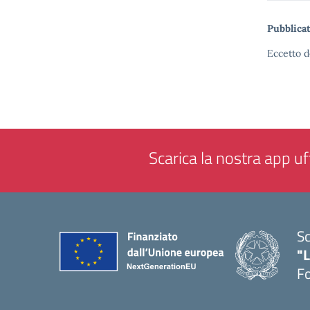
Pubblicat
Eccetto d
Scarica la nostra app uff
Sc
"
F
— 