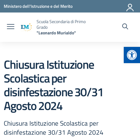
Vai ai contenuti
Vai al menu di navigazione
Vai al footer
Ministero dell'Istruzione e del Merito
Scuola Secondaria di Primo
Grado
"Leonardo Murialdo"
Apr
Chiusura Istituzione
Scolastica per
disinfestazione 30/31
Agosto 2024
Chiusura Istituzione Scolastica per
disinfestazione 30/31 Agosto 2024