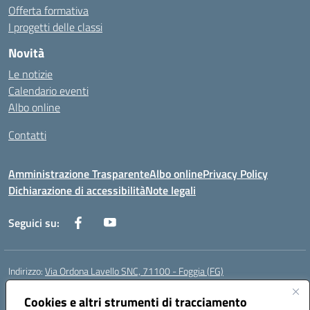
Offerta formativa
I progetti delle classi
Novità
Le notizie
Calendario eventi
Albo online
Contatti
Amministrazione Trasparente
Albo online
Privacy Policy
Dichiarazione di accessibilità
Note legali
Seguici su:
Indirizzo:
Via Ordona Lavello SNC, 71100 - Foggia (FG)
Centralino:
0881684656
Email:
fgmm00700x@istruzione.it
Posta elettronica certificata (PEC):
Cookies e altri strumenti di tracciamento
fgmm00700x@pec.istruzione.it