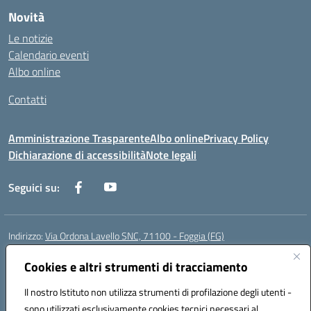
Novità
Le notizie
Calendario eventi
Albo online
Contatti
Amministrazione Trasparente
Albo online
Privacy Policy
Dichiarazione di accessibilità
Note legali
Seguici su:
Indirizzo:
Via Ordona Lavello SNC, 71100 - Foggia (FG)
Centralino:
0881684656
Email:
fgmm00700x@istruzione.it
Posta elettronica certificata (PEC):
Cookies e altri strumenti di tracciamento
fgmm00700x@pec.istruzione.it
Codice fiscale: 80002860718
Il nostro Istituto non utilizza strumenti di profilazione degli utenti -
Codice meccanografico:
FGMM00700X
sono utilizzati esclusivamente cookies tecnici necessari al