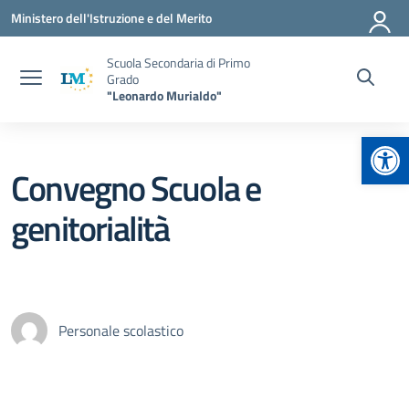
Vai ai contenuti
Vai al menu di navigazione
Vai al footer
Ministero dell'Istruzione e del Merito
Scuola Secondaria di Primo
Grado
"Leonardo Murialdo"
Apr
Convegno Scuola e
genitorialità
Personale scolastico