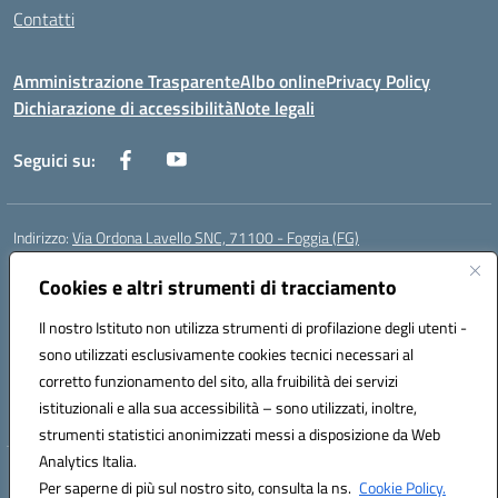
Contatti
Amministrazione Trasparente
Albo online
Privacy Policy
Dichiarazione di accessibilità
Note legali
Seguici su:
Indirizzo:
Via Ordona Lavello SNC, 71100 - Foggia (FG)
Centralino:
0881684656
Email:
fgmm00700x@istruzione.it
Posta elettronica certificata (PEC):
Cookies e altri strumenti di tracciamento
fgmm00700x@pec.istruzione.it
Codice fiscale: 80002860718
Il nostro Istituto non utilizza strumenti di profilazione degli utenti -
Codice meccanografico:
FGMM00700X
sono utilizzati esclusivamente cookies tecnici necessari al
Codice Indice delle Pubbliche Amministrazioni (IPA): istsc_fgmm00700x
corretto funzionamento del sito, alla fruibilità dei servizi
Codice unico di fatturazione (CUF): UFP3H5
istituzionali e alla sua accessibilità – sono utilizzati, inoltre,
strumenti statistici anonimizzati messi a disposizione da Web
Analytics Italia.
Hosting & Powered by 3D Solution S.r.l.
Per saperne di più sul nostro sito, consulta la ns.
Cookie Policy.