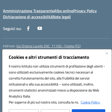
Amministrazione Trasparente
Albo online
Privacy Policy
Dichiarazione di accessibilità
Note legali
Seguici su:
Indirizzo:
Via Ordona Lavello SNC, 71100 - Foggia (FG)
Centralino:
0881684656
Email:
fgmm00700x@istruzione.it
Posta elettronica certificata (PEC):
Cookies e altri strumenti di tracciamento
fgmm00700x@pec.istruzione.it
Codice fiscale: 80002860718
Il nostro Istituto non utilizza strumenti di profilazione degli utenti -
Codice meccanografico:
FGMM00700X
sono utilizzati esclusivamente cookies tecnici necessari al
Codice Indice delle Pubbliche Amministrazioni (IPA): istsc_fgmm00700x
corretto funzionamento del sito, alla fruibilità dei servizi
Codice unico di fatturazione (CUF): UFP3H5
istituzionali e alla sua accessibilità – sono utilizzati, inoltre,
strumenti statistici anonimizzati messi a disposizione da Web
Analytics Italia.
Hosting & Powered by 3D Solution S.r.l.
Per saperne di più sul nostro sito, consulta la ns.
Cookie Policy.
Concept & Design by Designers Italia