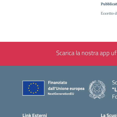
Pubblicat
Eccetto d
Scarica la nostra app uff
Sc
"
F
— 
Link Esterni
La Scuo