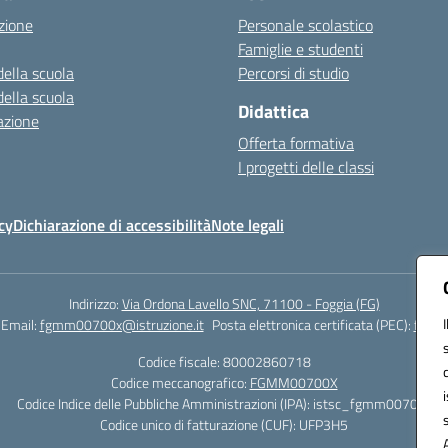
zione
Personale scolastico
Famiglie e studenti
della scuola
Percorsi di studio
della scuola
Didattica
azione
Offerta formativa
I progetti delle classi
cy
Dichiarazione di accessibilità
Note legali
Indirizzo:
Via Ordona Lavello SNC, 71100 - Foggia (FG)
Email:
fgmm00700x@istruzione.it
Posta elettronica certificata (PEC):
fgmm0
Codice fiscale: 80002860718
Codice meccanografico:
FGMM00700X
Codice Indice delle Pubbliche Amministrazioni (IPA): istsc_fgmm00700x
Codice unico di fatturazione (CUF): UFP3H5