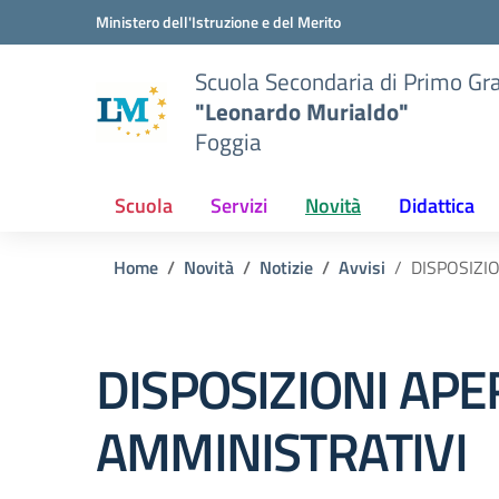
Vai ai contenuti
Vai al menu di navigazione
Vai al footer
Ministero dell'Istruzione e del Merito
Scuola Secondaria di Primo Gr
"Leonardo Murialdo"
Foggia
Scuola
Servizi
Novità
Didattica
Home
Novità
Notizie
Avvisi
DISPOSIZI
DISPOSIZIONI APE
AMMINISTRATIVI