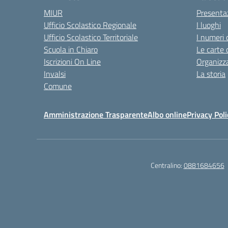
MIUR
Presenta
Ufficio Scolastico Regionale
I luoghi
Ufficio Scolastico Territoriale
I numeri 
Scuola in Chiaro
Le carte 
Iscrizioni On Line
Organizz
Invalsi
La storia
Comune
Amministrazione Trasparente
Albo online
Privacy Poli
Centralino:
0881684656