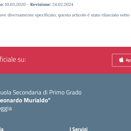
o:
10.03.2020
-
Revisione:
24.02.2024
ove diversamente specificato, questo articolo è stato rilasciato sott
iciale su:
App
uola Secondaria di Primo Grado
Leonardo Murialdo"
oggia
Visita la pagina iniziale della scuola
la
I Servizi