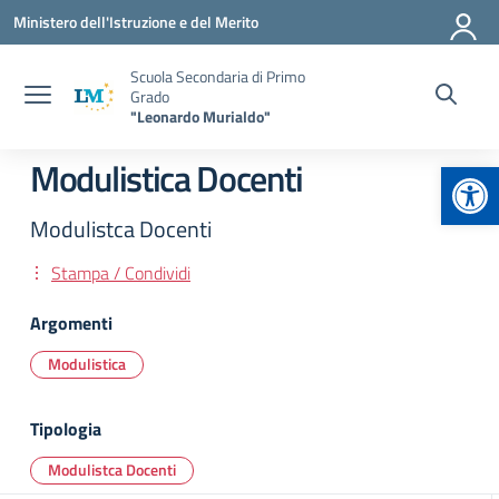
Vai ai contenuti
Vai al menu di navigazione
Vai al footer
Ministero dell'Istruzione e del Merito
Scuola Secondaria di Primo
Grado
"Leonardo Murialdo"
Apr
Modulistica Docenti
Modulistca Docenti
Stampa / Condividi
Argomenti
Modulistica
Tipologia
Modulistca Docenti