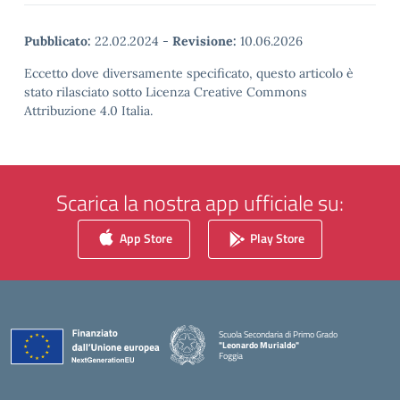
Pubblicato:
22.02.2024
-
Revisione:
10.06.2026
Eccetto dove diversamente specificato, questo articolo è
stato rilasciato sotto Licenza Creative Commons
Attribuzione 4.0 Italia.
Scarica la nostra app ufficiale su:
App Store
Play Store
Scuola Secondaria di Primo Grado
"Leonardo Murialdo"
Foggia
— Visita la pagina iniziale della scuola