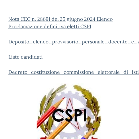
Nota CEC n. 28691 del 25 giugno 2024 Elenco
Proclamazione definitiva eletti CSPI
Deposito_elenco_provvisorio_personale_docente_e_
Liste candidati
Decreto_costituzione_commissione_elettorale_di_ist