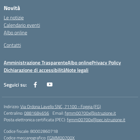
Novità
Le notizie
Calendario eventi
Albo online
Contatti
Amministrazione Trasparente
Albo online
Privacy Policy
Dichiarazione di accessibilità
Note legali
Seguici su:
Indirizzo:
Via Ordona Lavello SNC, 71100 - Foggia (FG)
Centralino:
0881684656
Email:
fgmm00700x@istruzione.it
Posta elettronica certificata (PEC):
fgmm00700x@pec.istruzione.it
Codice fiscale: 80002860718
Codice meccanografico:
FGMM00700X