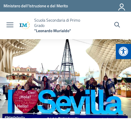
Vai ai contenuti
Vai al menu di navigazione
Vai al footer
Ministero dell'Istruzione e del Merito
Scuola Secondaria di Primo
Grado
"Leonardo Murialdo"
Apr