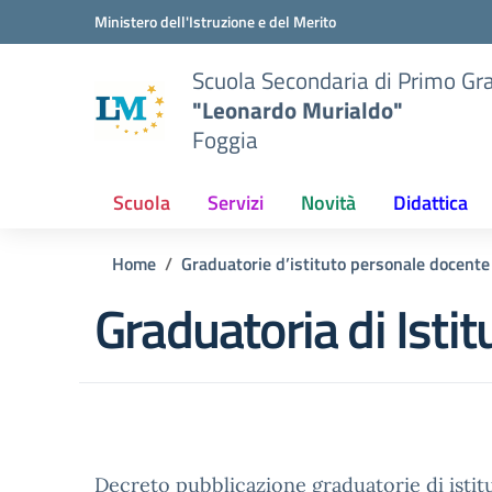
Vai ai contenuti
Vai al menu di navigazione
Vai al footer
Ministero dell'Istruzione e del Merito
Scuola Secondaria di Primo Gr
"Leonardo Murialdo"
Foggia
Scuola
Servizi
Novità
Didattica
Home
Graduatorie d’istituto personale docente II
Graduatoria di Isti
Decreto pubblicazione graduatorie di istitu