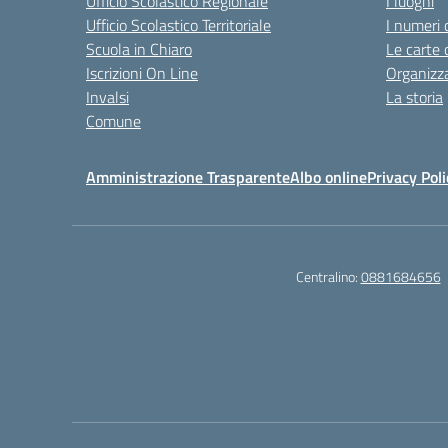
Ufficio Scolastico Regionale
I luoghi
Ufficio Scolastico Territoriale
I numeri 
Scuola in Chiaro
Le carte 
Iscrizioni On Line
Organizz
Invalsi
La storia
Comune
Amministrazione Trasparente
Albo online
Privacy Poli
Centralino:
0881684656