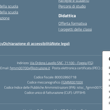
Famiglie e studenti
della scuola
Percorsi di studio
della scuola
Didattica
azione
Offerta formativa
I progetti delle classi
cy
Dichiarazione di accessibilità
Note legali
Indirizzo:
Via Ordona Lavello SNC, 71100 - Foggia (FG)
Email:
fgmm00700x@istruzione.it
Posta elettronica certificata (PEC):
fgmm0
Codice fiscale: 80002860718
Codice meccanografico:
FGMM00700X
Codice Indice delle Pubbliche Amministrazioni (IPA): istsc_fgmm00700x
Codice unico di fatturazione (CUF): UFP3H5