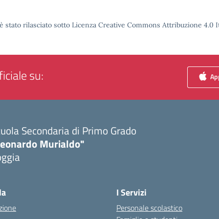
è stato rilasciato sotto Licenza Creative Commons Attribuzione 4.0 It
iciale su:
App
uola Secondaria di Primo Grado
Leonardo Murialdo"
oggia
Visita la pagina iniziale della scuola
la
I Servizi
zione
Personale scolastico