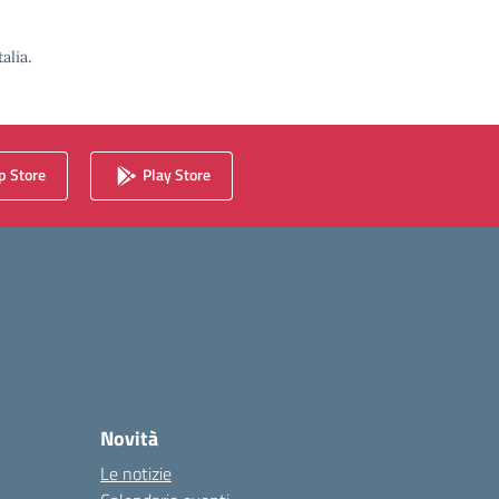
alia.
 Store
Play Store
Novità
Le notizie