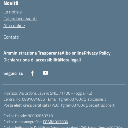
Novità
Le notizie
Calendario eventi
Albo online
Contatti
Amministrazione Trasparente
Albo online
Privacy Policy
Dichiarazione di accessibilità
Note legali
Seguici su:
Indirizzo:
Via Ordona Lavello SNC, 71100 - Foggia (FG)
Centralino:
0881684656
Email:
fgmm00700x@istruzione.it
Posta elettronica certificata (PEC):
fgmm00700x@pec.istruzione.it
Codice fiscale: 80002860718
Codice meccanografico:
FGMM00700X
Codice Indice delle Pubbliche Amministrazioni (IPA): istsc_fgmm00700x