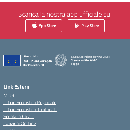
Scarica la nostra app ufficiale su:
App Store
Play Store
Scuola Secondaria di Primo Grado
"Leonardo Murialdo"
Foggia
— Visita la pagina iniziale della scuola
Link Esterni
MIUR
Ufficio Scolastico Regionale
Ufficio Scolastico Territoriale
Scuola in Chiaro
Iscrizioni On Line