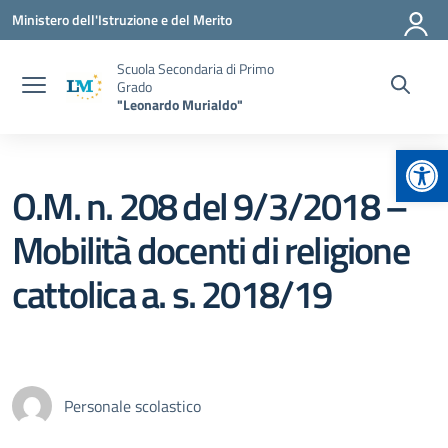
Vai ai contenuti
Vai al menu di navigazione
Vai al footer
Ministero dell'Istruzione e del Merito
Scuola Secondaria di Primo
Grado
"Leonardo Murialdo"
Apr
O.M. n. 208 del 9/3/2018 –
Mobilità docenti di religione
cattolica a. s. 2018/19
Personale scolastico