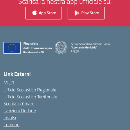
Scarica la nostra app ufficiale su:
App Store
Play Store
Scuola Secondaria di Primo Grado
"Leonardo Murialdo"
Foggia
— Visita la pagina iniziale della scuola
Link Esterni
MIUR
Ufficio Scolastico Regionale
Ufficio Scolastico Territoriale
Scuola in Chiaro
Iscrizioni On Line
Invalsi
Comune