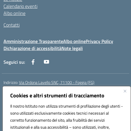
Calendario eventi
Albo online
Contatti
Amministrazione Trasparente
Albo online
Privacy Policy
Dichiarazione di accessibilità
Note legali
Seguici su:
Indirizzo:
Via Ordona Lavello SNC, 71100 - Foggia (FG)
Centralino:
0881684656
Email:
fgmm00700x@istruzione.it
Posta elettronica certificata (PEC):
Cookies e altri strumenti di tracciamento
fgmm00700x@pec.istruzione.it
Codice fiscale: 80002860718
Il nostro Istituto non utilizza strumenti di profilazione degli utenti -
Codice meccanografico:
FGMM00700X
sono utilizzati esclusivamente cookies tecnici necessari al
Codice Indice delle Pubbliche Amministrazioni (IPA): istsc_fgmm00700x
corretto funzionamento del sito, alla fruibilità dei servizi
Codice unico di fatturazione (CUF): UFP3H5
istituzionali e alla sua accessibilità – sono utilizzati, inoltre,