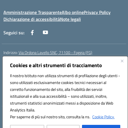
Amministrazione Trasparente
Albo online
Privacy Policy
Dichiarazione di accessibilità
Note legali
Seguici su:
Indirizzo:
Via Ordona Lavello SNC, 71100 - Foggia (FG)
Centralino:
0881684656
Email:
fgmm00700x@istruzione.it
Posta elettronica certificata (PEC):
Cookies e altri strumenti di tracciamento
fgmm00700x@pec.istruzione.it
Codice fiscale: 80002860718
Il nostro Istituto non utilizza strumenti di profilazione degli utenti -
Codice meccanografico:
FGMM00700X
sono utilizzati esclusivamente cookies tecnici necessari al
Codice Indice delle Pubbliche Amministrazioni (IPA): istsc_fgmm00700x
corretto funzionamento del sito, alla fruibilità dei servizi
Codice unico di fatturazione (CUF): UFP3H5
istituzionali e alla sua accessibilità – sono utilizzati, inoltre,
strumenti statistici anonimizzati messi a disposizione da Web
Analytics Italia.
Hosting & Powered by 3D Solution S.r.l.
Per saperne di più sul nostro sito, consulta la ns.
Cookie Policy.
Concept & Design by Designers Italia