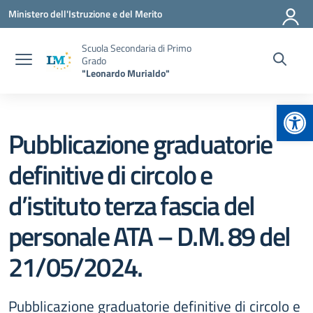
Vai ai contenuti
Vai al menu di navigazione
Vai al footer
Ministero dell'Istruzione e del Merito
Scuola Secondaria di Primo
Grado
"Leonardo Murialdo"
Apr
Pubblicazione graduatorie
definitive di circolo e
d’istituto terza fascia del
personale ATA – D.M. 89 del
21/05/2024.
Pubblicazione graduatorie definitive di circolo e