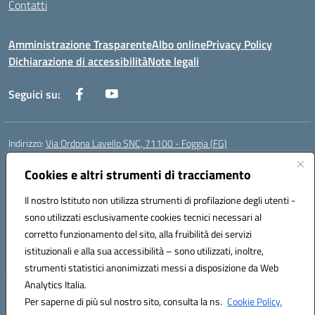
Contatti
Amministrazione Trasparente
Albo online
Privacy Policy
Dichiarazione di accessibilità
Note legali
Seguici su:
Indirizzo:
Via Ordona Lavello SNC, 71100 - Foggia (FG)
Centralino:
0881684656
Email:
fgmm00700x@istruzione.it
Posta elettronica certificata (PEC):
Cookies e altri strumenti di tracciamento
fgmm00700x@pec.istruzione.it
Codice fiscale: 80002860718
Il nostro Istituto non utilizza strumenti di profilazione degli utenti -
Codice meccanografico:
FGMM00700X
sono utilizzati esclusivamente cookies tecnici necessari al
Codice Indice delle Pubbliche Amministrazioni (IPA): istsc_fgmm00700x
corretto funzionamento del sito, alla fruibilità dei servizi
Codice unico di fatturazione (CUF): UFP3H5
istituzionali e alla sua accessibilità – sono utilizzati, inoltre,
strumenti statistici anonimizzati messi a disposizione da Web
Analytics Italia.
Hosting & Powered by 3D Solution S.r.l.
Per saperne di più sul nostro sito, consulta la ns.
Cookie Policy.
Concept & Design by Designers Italia