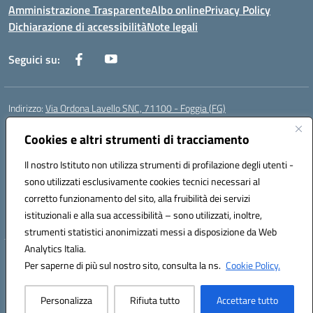
Amministrazione Trasparente
Albo online
Privacy Policy
Dichiarazione di accessibilità
Note legali
Seguici su:
Indirizzo:
Via Ordona Lavello SNC, 71100 - Foggia (FG)
Centralino:
0881684656
Email:
fgmm00700x@istruzione.it
Posta elettronica certificata (PEC):
Cookies e altri strumenti di tracciamento
fgmm00700x@pec.istruzione.it
Codice fiscale: 80002860718
Il nostro Istituto non utilizza strumenti di profilazione degli utenti -
Codice meccanografico:
FGMM00700X
sono utilizzati esclusivamente cookies tecnici necessari al
Codice Indice delle Pubbliche Amministrazioni (IPA): istsc_fgmm00700x
corretto funzionamento del sito, alla fruibilità dei servizi
Codice unico di fatturazione (CUF): UFP3H5
istituzionali e alla sua accessibilità – sono utilizzati, inoltre,
strumenti statistici anonimizzati messi a disposizione da Web
Analytics Italia.
Hosting & Powered by 3D Solution S.r.l.
Per saperne di più sul nostro sito, consulta la ns.
Cookie Policy.
Concept & Design by Designers Italia
Personalizza
Rifiuta tutto
Accettare tutto