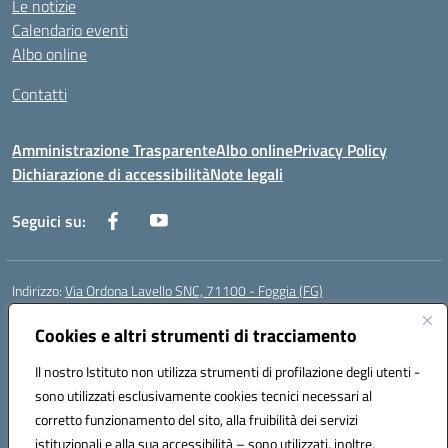
Le notizie
Calendario eventi
Albo online
Contatti
Amministrazione Trasparente
Albo online
Privacy Policy
Dichiarazione di accessibilità
Note legali
Seguici su:
Indirizzo:
Via Ordona Lavello SNC, 71100 - Foggia (FG)
Centralino:
0881684656
Email:
fgmm00700x@istruzione.it
Posta elettronica certificata (PEC):
Cookies e altri strumenti di tracciamento
fgmm00700x@pec.istruzione.it
Codice fiscale: 80002860718
Il nostro Istituto non utilizza strumenti di profilazione degli utenti -
Codice meccanografico:
FGMM00700X
sono utilizzati esclusivamente cookies tecnici necessari al
Codice Indice delle Pubbliche Amministrazioni (IPA): istsc_fgmm00700x
corretto funzionamento del sito, alla fruibilità dei servizi
Codice unico di fatturazione (CUF): UFP3H5
istituzionali e alla sua accessibilità – sono utilizzati, inoltre,