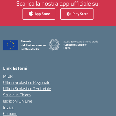
Scarica la nostra app ufficiale su:
App Store
Play Store
Scuola Secondaria di Primo Grado
"Leonardo Murialdo"
Foggia
— Visita la pagina iniziale della scuola
Link Esterni
MIUR
Ufficio Scolastico Regionale
Ufficio Scolastico Territoriale
Scuola in Chiaro
Iscrizioni On Line
Invalsi
Comune