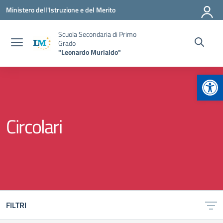
Vai ai contenuti
Vai al menu di navigazione
Vai al footer
Ministero dell'Istruzione e del Merito
Scuola Secondaria di Primo
Grado
"Leonardo Murialdo"
Apr
Circolari
FILTRI