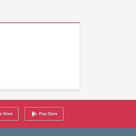
 Store
Play Store