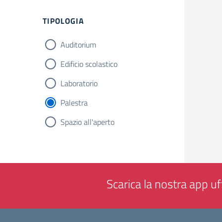
Filtri
TIPOLOGIA
Auditorium
Edificio scolastico
Laboratorio
Palestra
Spazio all'aperto
Scarica la nostra app uff