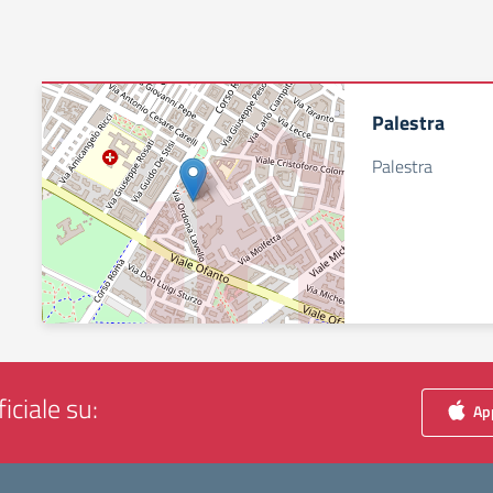
Palestra
Palestra
iciale su:
App