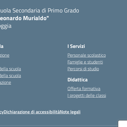
uola Secondaria di Primo Grado
Leonardo Murialdo"
oggia
Visita la pagina iniziale della scuola
la
I Servizi
zione
Personale scolastico
Famiglie e studenti
della scuola
Percorsi di studio
della scuola
Didattica
azione
Offerta formativa
I progetti delle classi
cy
Dichiarazione di accessibilità
Note legali