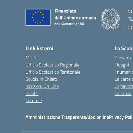
Sc
"
F
— 
Link Esterni
La Scuo
MIUR
Presenta
Ufficio Scolastico Regionale
I luoghi
Ufficio Scolastico Territoriale
I numeri 
Scuola in Chiaro
Le carte 
Iscrizioni On Line
Organizz
Invalsi
La storia
Comune
Amministrazione Trasparente
Albo online
Privacy Poli