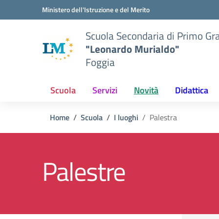
Vai ai contenuti
Vai al menu di navigazione
Vai al footer
Ministero dell'Istruzione e del Merito
Scuola Secondaria di Primo Gr
"Leonardo Murialdo"
Foggia
Scuola
Servizi
Novità
Didattica
Home
Scuola
I luoghi
Palestra
Palestre