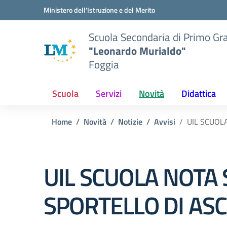
Vai ai contenuti
Vai al menu di navigazione
Vai al footer
Ministero dell'Istruzione e del Merito
Scuola Secondaria di Primo Gr
"Leonardo Murialdo"
Foggia
Scuola
Servizi
Novità
Didattica
Home
Novità
Notizie
Avvisi
UIL SCUOL
UIL SCUOLA NOTA 
SPORTELLO DI ASC