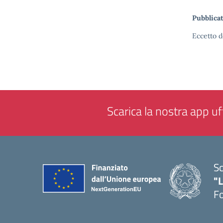
Pubblicat
Eccetto d
Scarica la nostra app uff
Sc
"
F
— 