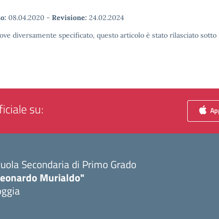
o:
08.04.2020
-
Revisione:
24.02.2024
ove diversamente specificato, questo articolo è stato rilasciato sott
iciale su:
App
uola Secondaria di Primo Grado
Leonardo Murialdo"
oggia
Visita la pagina iniziale della scuola