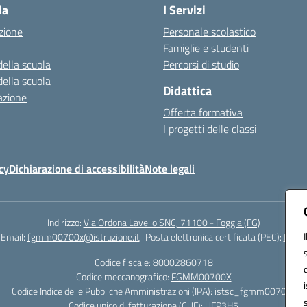
la
I Servizi
zione
Personale scolastico
Famiglie e studenti
della scuola
Percorsi di studio
della scuola
Didattica
azione
Offerta formativa
I progetti delle classi
cy
Dichiarazione di accessibilità
Note legali
Indirizzo:
Via Ordona Lavello SNC, 71100 - Foggia (FG)
Email:
fgmm00700x@istruzione.it
Posta elettronica certificata (PEC):
fgmm0
Codice fiscale: 80002860718
Codice meccanografico:
FGMM00700X
Codice Indice delle Pubbliche Amministrazioni (IPA): istsc_fgmm00700x
Codice unico di fatturazione (CUF): UFP3H5