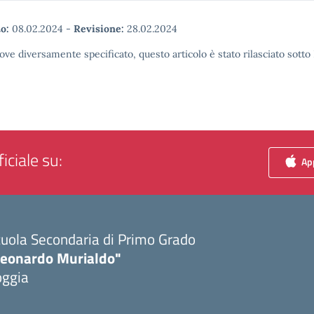
o:
08.02.2024
-
Revisione:
28.02.2024
ove diversamente specificato, questo articolo è stato rilasciato sott
iciale su:
App
uola Secondaria di Primo Grado
Leonardo Murialdo"
oggia
Visita la pagina iniziale della scuola