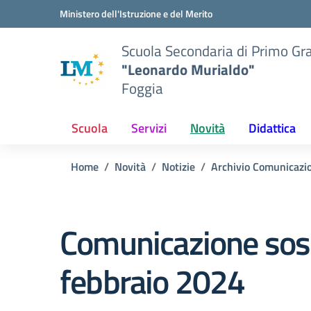
Vai ai contenuti
Vai al menu di navigazione
Vai al footer
Ministero dell'Istruzione e del Merito
Scuola Secondaria di Primo Gr
"Leonardo Murialdo"
Foggia
Scuola
Servizi
Novità
Didattica
Home
Novità
Notizie
Archivio Comunicazio
Comunicazione sosp
febbraio 2024