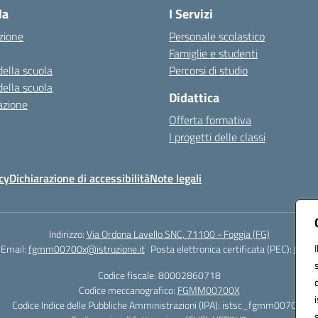
la
I Servizi
zione
Personale scolastico
Famiglie e studenti
della scuola
Percorsi di studio
della scuola
Didattica
azione
Offerta formativa
I progetti delle classi
cy
Dichiarazione di accessibilità
Note legali
Indirizzo:
Via Ordona Lavello SNC, 71100 - Foggia (FG)
Email:
fgmm00700x@istruzione.it
Posta elettronica certificata (PEC):
fgmm0
Codice fiscale: 80002860718
Codice meccanografico:
FGMM00700X
Codice Indice delle Pubbliche Amministrazioni (IPA): istsc_fgmm00700x