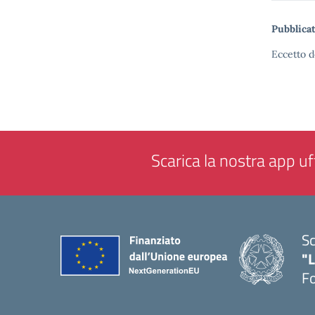
Pubblicat
Eccetto d
Scarica la nostra app uff
Sc
"
F
— 