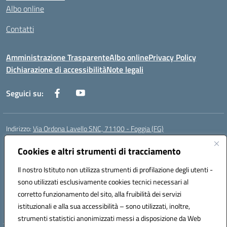
Albo online
Contatti
Amministrazione Trasparente
Albo online
Privacy Policy
Dichiarazione di accessibilità
Note legali
Seguici su:
Indirizzo:
Via Ordona Lavello SNC, 71100 - Foggia (FG)
Centralino:
0881684656
Email:
fgmm00700x@istruzione.it
Posta elettronica certificata (PEC):
Cookies e altri strumenti di tracciamento
fgmm00700x@pec.istruzione.it
Codice fiscale: 80002860718
Il nostro Istituto non utilizza strumenti di profilazione degli utenti -
Codice meccanografico:
FGMM00700X
sono utilizzati esclusivamente cookies tecnici necessari al
Codice Indice delle Pubbliche Amministrazioni (IPA): istsc_fgmm00700x
corretto funzionamento del sito, alla fruibilità dei servizi
Codice unico di fatturazione (CUF): UFP3H5
istituzionali e alla sua accessibilità – sono utilizzati, inoltre,
strumenti statistici anonimizzati messi a disposizione da Web