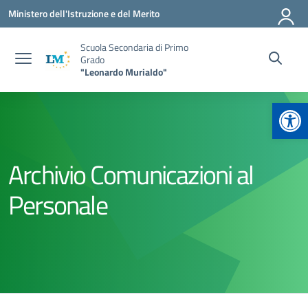
Vai ai contenuti
Vai al menu di navigazione
Vai al footer
Ministero dell'Istruzione e del Merito
Scuola Secondaria di Primo
Grado
"Leonardo Murialdo"
Apr
Archivio Comunicazioni al
Personale