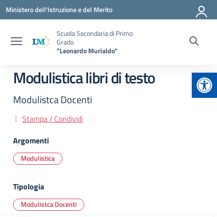
Vai ai contenuti
Vai al menu di navigazione
Vai al footer
Ministero dell'Istruzione e del Merito
Scuola Secondaria di Primo
Grado
"Leonardo Murialdo"
Apr
Modulistica libri di testo
Modulistca Docenti
Stampa / Condividi
Argomenti
Modulistica
Tipologia
Modulistca Docenti