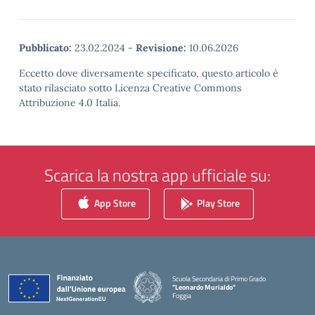
Pubblicato:
23.02.2024
-
Revisione:
10.06.2026
Eccetto dove diversamente specificato, questo articolo è
stato rilasciato sotto Licenza Creative Commons
Attribuzione 4.0 Italia.
Scarica la nostra app ufficiale su:
App Store
Play Store
Scuola Secondaria di Primo Grado
"Leonardo Murialdo"
Foggia
— Visita la pagina iniziale della scuola