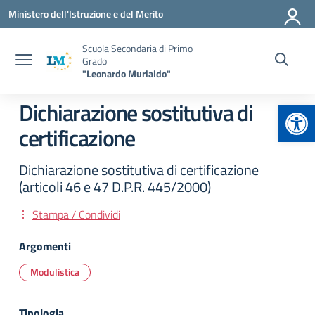
Vai ai contenuti
Vai al menu di navigazione
Vai al footer
Ministero dell'Istruzione e del Merito
Scuola Secondaria di Primo
Grado
"Leonardo Murialdo"
Apr
Dichiarazione sostitutiva di
certificazione
Dichiarazione sostitutiva di certificazione
(articoli 46 e 47 D.P.R. 445/2000)
Stampa / Condividi
Argomenti
Modulistica
Tipologia