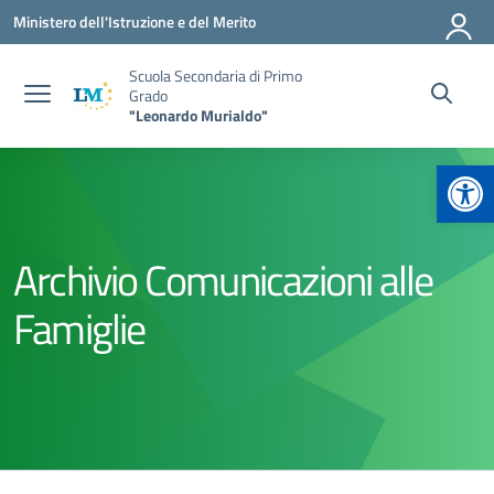
Vai ai contenuti
Vai al menu di navigazione
Vai al footer
Ministero dell'Istruzione e del Merito
Scuola Secondaria di Primo
Grado
"Leonardo Murialdo"
Apr
Archivio Comunicazioni alle
Famiglie