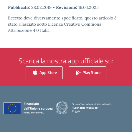
Pubblicato:
28.02.2019
-
Revisione:
16.04.2025
Eccetto dove diversamente specificato, questo articolo è
stato rilasciato sotto Licenza Creative Commons
Attribuzione 4.0 Italia.
Scarica la nostra app ufficiale su:
App Store
Play Store
Scuola Secondaria di Primo Grado
"Leonardo Murialdo"
Foggia
— Visita la pagina iniziale della scuola