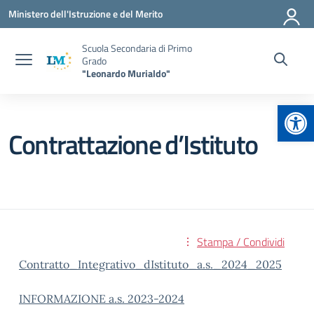
Vai ai contenuti
Vai al menu di navigazione
Vai al footer
Ministero dell'Istruzione e del Merito
Scuola Secondaria di Primo
Grado
"Leonardo Murialdo"
Apr
Contrattazione d’Istituto
Stampa / Condividi
Contratto_Integrativo_dIstituto_a.s._2024_2025
INFORMAZIONE a.s. 2023-2024