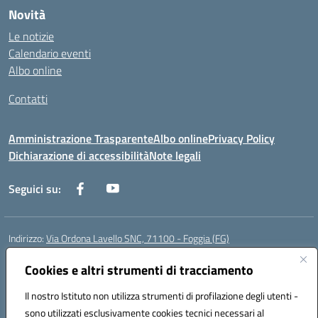
Novità
Le notizie
Calendario eventi
Albo online
Contatti
Amministrazione Trasparente
Albo online
Privacy Policy
Dichiarazione di accessibilità
Note legali
Seguici su:
Indirizzo:
Via Ordona Lavello SNC, 71100 - Foggia (FG)
Centralino:
0881684656
Email:
fgmm00700x@istruzione.it
Posta elettronica certificata (PEC):
Cookies e altri strumenti di tracciamento
fgmm00700x@pec.istruzione.it
Codice fiscale: 80002860718
Il nostro Istituto non utilizza strumenti di profilazione degli utenti -
Codice meccanografico:
FGMM00700X
sono utilizzati esclusivamente cookies tecnici necessari al