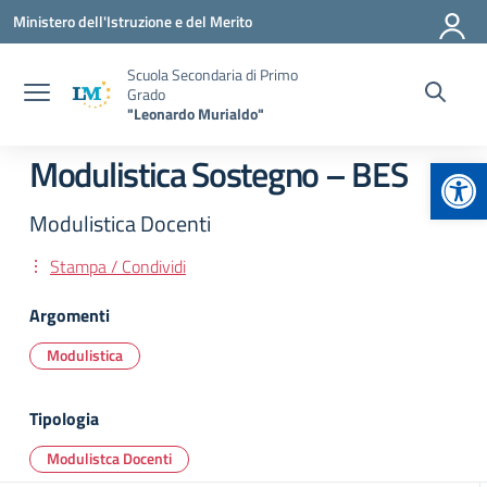
Vai ai contenuti
Vai al menu di navigazione
Vai al footer
Ministero dell'Istruzione e del Merito
Scuola Secondaria di Primo
Grado
"Leonardo Murialdo"
Apr
Modulistica Sostegno – BES
Modulistica Docenti
Stampa / Condividi
Argomenti
Modulistica
Tipologia
Modulistca Docenti